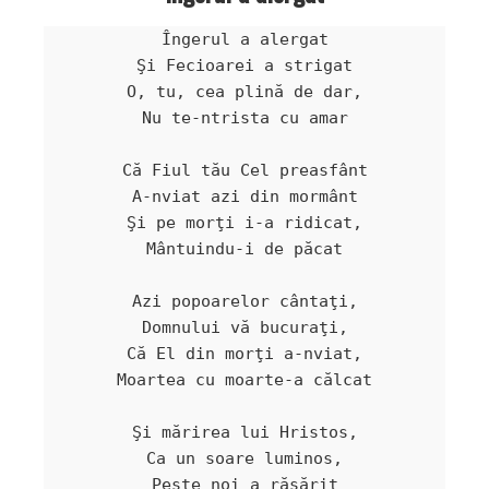
Îngerul a alergat

Şi Fecioarei a strigat

O, tu, cea plină de dar,

Nu te-ntrista cu amar

Că Fiul tău Cel preasfânt

A-nviat azi din mormânt

Şi pe morţi i-a ridicat,

Mântuindu-i de păcat

Azi popoarelor cântaţi,

Domnului vă bucuraţi,

Că El din morţi a-nviat,

Moartea cu moarte-a călcat

Şi mărirea lui Hristos,

Ca un soare luminos,

Peste noi a răsărit
