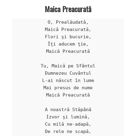
Maica Preacurată
O, Prealăudată,

Maică Preacurată,

Flori şi bucurie,

Îţi aducem ţie,

Maică Preacurată

Tu, Maică pe Sfântul

Dumnezeu Cuvântul

L-ai născut în lume

Mai presus de nume

Maică Preacurată

A noastră Stăpână

Izvor şi lumină,

Cu milă ne-adapă,

De rele ne scapă,
