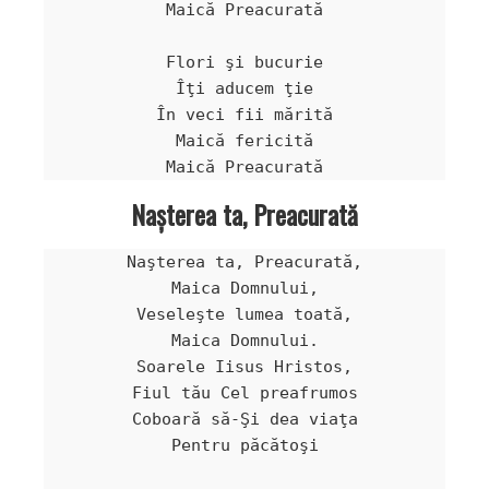
Maică Preacurată

Flori şi bucurie

Îţi aducem ţie

În veci fii mărită

Maică fericită

Naşterea ta, Preacurată
Naşterea ta, Preacurată,

Maica Domnului,

Veseleşte lumea toată,

Maica Domnului.

Soarele Iisus Hristos,

Fiul tău Cel preafrumos

Coboară să-Şi dea viaţa

Pentru păcătoşi
