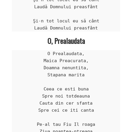
Laudă Domnului preasfânt

Şi-n tot locul eu să cânt

Laudă Domnului preasfânt
O, Prealaudata
O Prealaudata,

Maica Preacurata,

Doamna nenuntita,

Stapana marita

Ceea ce esti buna

Spre noi totdeauna

Cauta din cer sfanta

Spre cei ce iti canta

Pe-al tau Fiu Il roaga

Ziua noaptea-ntreaga
