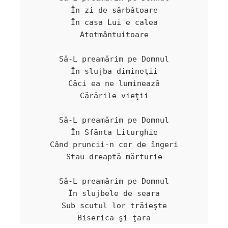
În zi de sărbătoare

În casa Lui e calea

Atotmântuitoare

Să-L preamărim pe Domnul

În slujba dimineţii

Căci ea ne luminează

Cărările vieţii

Să-L preamărim pe Domnul

În Sfânta Liturghie

Când pruncii-n cor de îngeri

Stau dreaptă mărturie

Să-L preamărim pe Domnul

În slujbele de seara

Sub scutul lor trăieşte
