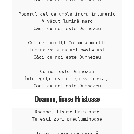
Poporul cel ce umbla întru întuneric

A văzut lumină mare

Căci cu noi este Dumnezeu

Cei ce locuiţi în umra morţii

Lumină va străluci peste voi

Căci cu noi este Dumnezeu

Cu noi este Dumnezeu

Înţelegeţi neamuri şi vă plecaţi

Doamne, Iisuse Hristoase
Doamne, Iisuse Hristoase

Tu eşti zori prealuminoase

Tu eşti raza cea curată
