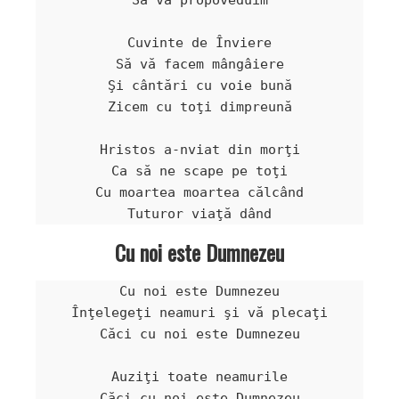
Să vă propoveduim

Cuvinte de Înviere

Să vă facem mângâiere

Şi cântări cu voie bună

Zicem cu toţi dimpreună

Hristos a-nviat din morţi

Ca să ne scape pe toţi

Cu moartea moartea călcând

Tuturor viaţă dând
Cu noi este Dumnezeu
Cu noi este Dumnezeu

Înţelegeţi neamuri şi vă plecaţi

Căci cu noi este Dumnezeu

Auziţi toate neamurile

Căci cu noi este Dumnezeu
