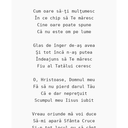
Cum oare să-ţi mulţumesc

În ce chip să Te măresc

Cine oare poate spune

Că nu este om pe lume

Glas de înger de-aş avea

Şi tot încă n-aş putea

Îndeajuns să Te măresc

Fiu al Tatălui ceresc

O, Hristoase, Domnul meu

Fă să nu pierd darul Tău

Că e dar nepreţuit

Scumpul meu Iisus iubit

Vreau oriunde mă voi duce

Să-mi apară Sfânta Cruce

Şi-n tot locul eu să cânt
