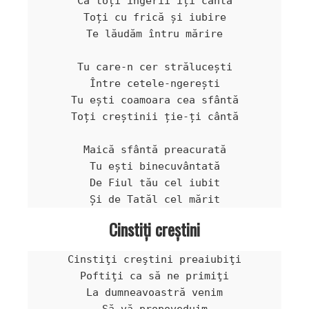
Că toți îngerii îți cântă

Toți cu frică și iubire

Te lăudăm întru mărire

Tu care-n cer strălucești

Între cetele-ngerești

Tu ești coamoara cea sfântă

Toți creștinii ție-ți cântă

Maică sfântă preacurată

Tu ești binecuvântată

De Fiul tău cel iubit

Cinstiţi creştini
Cinstiţi creştini preaiubiţi

Poftiţi ca să ne primiţi

La dumneavoastră venim
