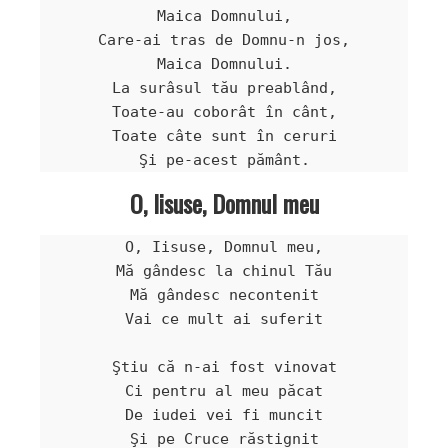
Maica Domnului,

Care-ai tras de Domnu-n jos,

Maica Domnului.

La surâsul tău preablând,

Toate-au coborât în cânt,

Toate câte sunt în ceruri

O, Iisuse, Domnul meu
O, Iisuse, Domnul meu,

Mă gândesc la chinul Tău

Mă gândesc necontenit

Vai ce mult ai suferit

Ştiu că n-ai fost vinovat

Ci pentru al meu păcat

De iudei vei fi muncit

Şi pe Cruce răstignit
