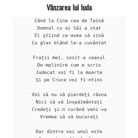
Vânzarea lui Iuda
Când la Cina cea de Taină

Domnul cu ai Săi a stat

El ştiind ce-avea să vină

Cu glas blând le-a cuvântat

Fraţii mei, sosit-a ceasul

De-mplinire cum e scris

Judecat voi fi la moarte

Şi pe Cruce voi fi-ntins

Voi să nu vă pierdeţi râvna

Nici să vă înspăimântaţi

Credeţi şi-n curând veni-va

Vremea să vă bucuraţi

Dar dintre voi unul este
