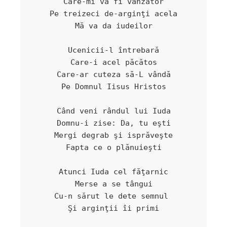
Care-mi va fi vânzător

Pe treizeci de-arginţi acela

Mă va da iudeilor

Ucenicii-l întrebară

Care-i acel păcătos

Care-ar cuteza să-L vândă

Pe Domnul Iisus Hristos

Când veni rândul lui Iuda

Domnu-i zise: Da, tu eşti

Mergi degrab şi isprăveşte

Fapta ce o plănuieşti

Atunci Iuda cel făţarnic

Merse a se tângui

Cu-n sărut le dete semnul 

Şi arginţii îi primi
