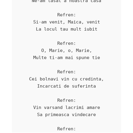
Ne-am lasat a noastra casa

Refren:

Si-am venit, Maica, venit

La locul tau mult iubit

Refren:

O, Marie, o, Marie,

Multe ti-am mai spune tie

Refren:

Cei bolnavi vin cu credinta,

Incarcati de suferinta

Refren:

Vin varsand lacrimi amare

Sa primeasca vindecare
