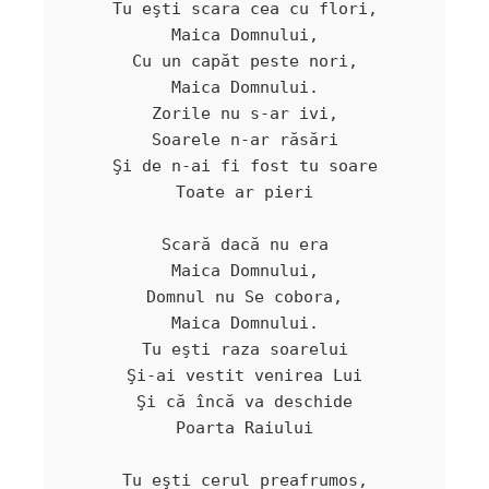
Tu eşti scara cea cu flori,

Maica Domnului,

Cu un capăt peste nori,

Maica Domnului.

Zorile nu s-ar ivi,

Soarele n-ar răsări

Şi de n-ai fi fost tu soare

Toate ar pieri

Scară dacă nu era

Maica Domnului,

Domnul nu Se cobora,

Maica Domnului.

Tu eşti raza soarelui

Şi-ai vestit venirea Lui

Şi că încă va deschide

Poarta Raiului

Tu eşti cerul preafrumos,
