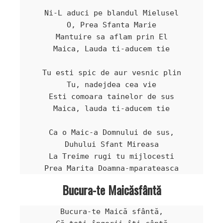
Ni-L aduci pe blandul Mielusel

O, Prea Sfanta Marie

Mantuire sa aflam prin El

Maica, Lauda ti-aducem tie

Tu esti spic de aur vesnic plin

Tu, nadejdea cea vie

Esti comoara tainelor de sus

Maica, lauda ti-aducem tie

Ca o Maic-a Domnului de sus,

Duhului Sfant Mireasa

La Treime rugi tu mijlocesti

Prea Marita Doamna-mparateasca
Bucura-te Maicăsfântă
Bucura-te Maică sfântă,
