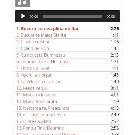
Player
00:00
00:00
audio
1.
Bucura-te cea plina de dar
2:26
2.
Bucura-te Maica Sfanta
1:11
3.
Cinstiti crestini
1:16
4.
Colind de Florii
1:45
5.
Cu noi este Dumnezeu
2:15
6.
Doamne Iisuse Hristoase
1:21
7.
Hristos a inviat
1:11
8.
Ingerul a alergat
1:45
9.
La Vifleem colo-n jos
1:40
10.
Maica cerului
3:11
11.
Maica indurarilor
4:01
12.
Maica Preacurata
1:19
13.
Nasterea ta, Preacurata
4:13
14.
O Iisuse Domnul meu
2:49
15.
O Prealaudata
2:32
16.
Pentru Tine, Doamne
2:58
17.
Sa-L preamarim pe Domnul
2:23