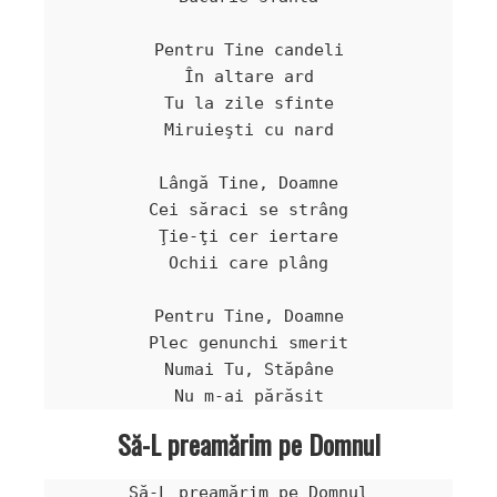
Pentru Tine candeli

În altare ard

Tu la zile sfinte

Miruieşti cu nard

Lângă Tine, Doamne

Cei săraci se strâng

Ţie-ţi cer iertare

Ochii care plâng

Pentru Tine, Doamne

Plec genunchi smerit

Numai Tu, Stăpâne

Să-L preamărim pe Domnul
Să-L preamărim pe Domnul
