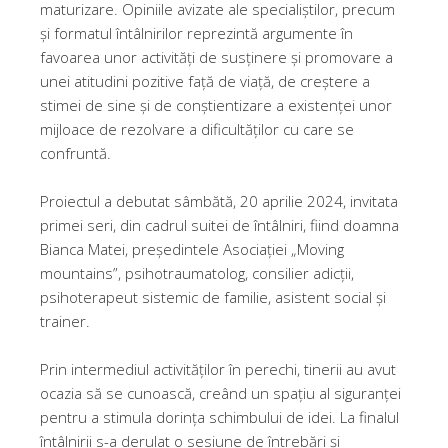
maturizare. Opiniile avizate ale specialiștilor, precum
și formatul întâlnirilor reprezintă argumente în
favoarea unor activități de susținere și promovare a
unei atitudini pozitive față de viață, de creștere a
stimei de sine și de conștientizare a existenței unor
mijloace de rezolvare a dificultăților cu care se
confruntă.
Proiectul a debutat sâmbătă, 20 aprilie 2024, invitata
primei seri, din cadrul suitei de întâlniri, fiind doamna
Bianca Matei, președintele Asociației „Moving
mountains”, psihotraumatolog, consilier adicții,
psihoterapeut sistemic de familie, asistent social și
trainer.
Prin intermediul activităților în perechi, tinerii au avut
ocazia să se cunoască, creând un spațiu al siguranței
pentru a stimula dorința schimbului de idei. La finalul
întâlnirii s-a derulat o sesiune de întrebări și