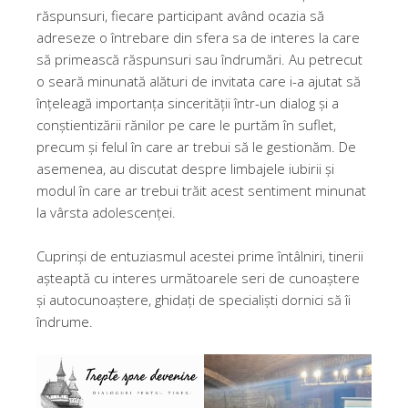
răspunsuri, fiecare participant având ocazia să
adreseze o întrebare din sfera sa de interes la care
să primească răspunsuri sau îndrumări. Au petrecut
o seară minunată alături de invitata care i-a ajutat să
înțeleagă importanța sincerității într-un dialog și a
conștientizării rănilor pe care le purtăm în suflet,
precum și felul în care ar trebui să le gestionăm. De
asemenea, au discutat despre limbajele iubirii și
modul în care ar trebui trăit acest sentiment minunat
la vârsta adolescenței.
Cuprinși de entuziasmul acestei prime întâlniri, tinerii
așteaptă cu interes următoarele seri de cunoaștere
și autocunoaștere, ghidați de specialiști dornici să îi
îndrume.